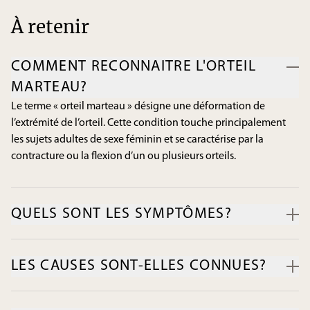
À retenir
COMMENT RECONNAITRE L'ORTEIL
MARTEAU?
Le terme « orteil marteau » désigne une déformation de
l’extrémité de l’orteil. Cette condition touche principalement
les sujets adultes de sexe féminin et se caractérise par la
contracture ou la flexion d’un ou plusieurs orteils.
QUELS SONT LES SYMPTÔMES?
Leur forme recroquevillée crée très souvent des zones de
frottement avec la chaussure ou le sol, ce qui entraîne la
LES CAUSES SONT-ELLES CONNUES?
formation de cors, de durillons et d’ampoules. Il n’est pas rare
que l’irritation répétée cause de la douleur, des rougeurs ou
La morphologie du pied, le déséquilibre musculaire, les
l’infection des plaies cutanées. Dans certains cas, le problème
troubles biomécaniques et le port de chaussures étroites sont