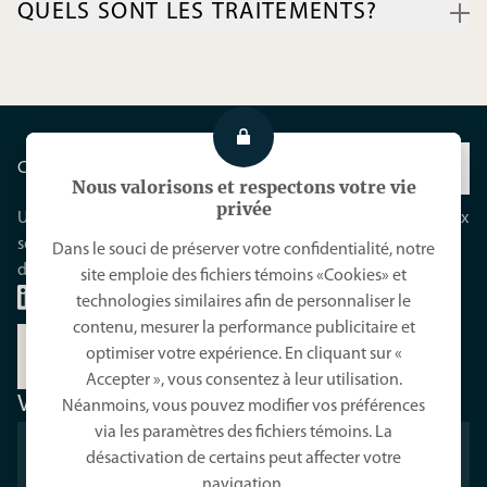
QUELS SONT LES TRAITEMENTS?
peut gêner la marche et la mobilité du sujet.
les causes les plus fréquentes de l’orteil marteau. La
déformation peut également être la conséquence de certaines
L’ablation des cors, le port de chaussures plus confortables et
maladies inflammatoires ou d’autres pathologies du pied,
l’utilisation d’orthèses plantaires offrent un soulagement
notamment l’hallux valgus (oignon).
transitoire. Lorsque la chirurgie devient inévitable, deux types
d’intervention sont privilégiés. L’arthroplastie consiste à
redresser l’orteil en raccourcissant la tête de la phalange
CHIRURGIE DU PIED
proximale. L’arthrodèse implique le raidissement à l’aide
Nous valorisons et respectons votre vie
d’implants de fixation ou de broches temporaires.
privée
Une pratique dédiée à la chirurgie du pied mini-invasive et aux
soins de santé des pieds, avec un engagement à réduire la
Dans le souci de préserver votre confidentialité, notre
douleur et accélérer la guérison.
site emploie des fichiers témoins «Cookies» et
technologies similaires afin de personnaliser le
contenu, mesurer la performance publicitaire et
optimiser votre expérience. En cliquant sur «
RENCONTREZ VOTRE PODIATRE
Accepter », vous consentez à leur utilisation.
VISITEZ-NOUS
Néanmoins, vous pouvez modifier vos préférences
via les paramètres des fichiers témoins. La
INSTITUT DE CHIRURGIE DU PIED DE
désactivation de certains peut affecter votre
MONTRÉAL
navigation.